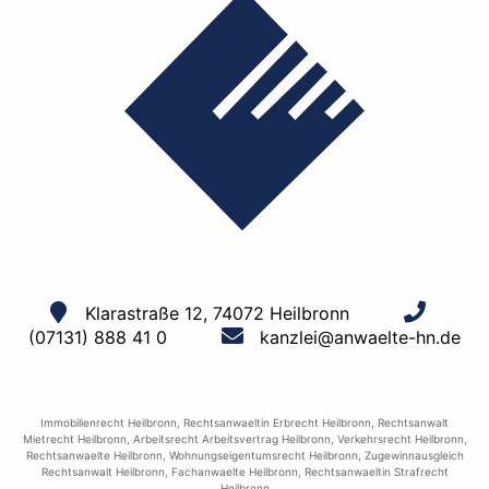
Klarastraße 12, 74072 Heilbronn
(07131) 888 41 0
kanzlei@anwaelte-hn.de
Immobilienrecht Heilbronn
,
Rechtsanwaeltin Erbrecht Heilbronn
,
Rechtsanwalt
Mietrecht Heilbronn
,
Arbeitsrecht Arbeitsvertrag Heilbronn
,
Verkehrsrecht Heilbronn
,
Rechtsanwaelte Heilbronn
,
Wohnungseigentumsrecht Heilbronn
,
Zugewinnausgleich
Rechtsanwalt Heilbronn
,
Fachanwaelte Heilbronn
,
Rechtsanwaeltin Strafrecht
Heilbronn