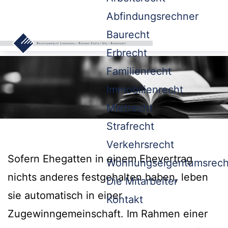
Abfindungsrechner
Baurecht
Erbrecht
Familienrecht
Immobilienrecht
Mietrecht
Strafrecht
Verkehrsrecht
Sofern Ehegatten in einem Ehevertrag
Wohnungseigentumsrech
nichts anderes festgehalten haben, leben
Die Mitarbeiter
sie automatisch in einer
Kontakt
Zugewinngemeinschaft. Im Rahmen einer