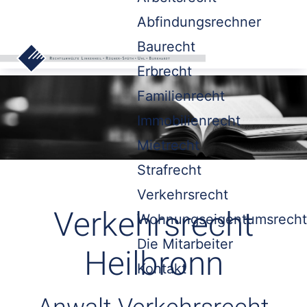
Abfindungsrechner
Baurecht
Erbrecht
Familienrecht
Immobilienrecht
Mietrecht
Strafrecht
Verkehrsrecht
Verkehrsrecht
Wohnungseigentumsrecht
Die Mitarbeiter
Heilbronn
Kontakt