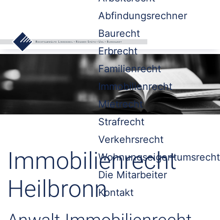
Abfindungsrechner
Baurecht
Erbrecht
Familienrecht
Immobilienrecht
Mietrecht
Strafrecht
Verkehrsrecht
Immobilienrecht
Wohnungseigentumsrecht
Die Mitarbeiter
Heilbronn
Kontakt