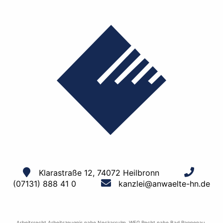
Klarastraße 12, 74072 Heilbronn
(07131) 888 41 0
kanzlei@anwaelte-hn.de
Arbeitsrecht Arbeitszeugnis nahe Neckarsulm
,
WEG Recht nahe Bad Rappenau
,