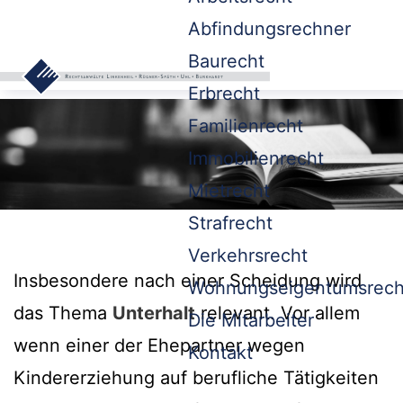
Abfindungsrechner
Baurecht
Erbrecht
Familienrecht
Immobilienrecht
Mietrecht
Strafrecht
Verkehrsrecht
Insbesondere nach einer Scheidung wird
Wohnungseigentumsrech
das Thema
Unterhalt
relevant. Vor allem
Die Mitarbeiter
wenn einer der Ehepartner wegen
Kontakt
Kindererziehung auf berufliche Tätigkeiten