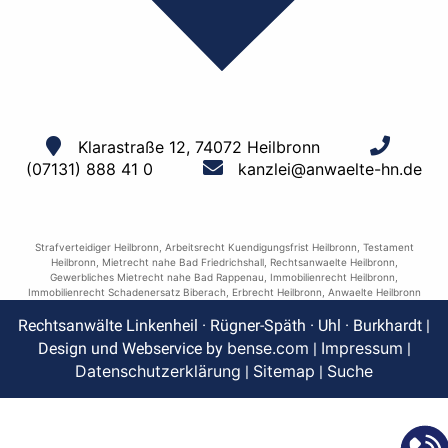
Klarastraße 12, 74072 Heilbronn
(07131) 888 41 0
kanzlei@anwaelte-hn.de
Strafverteidiger Heilbronn
,
Arbeitsrecht Kuendigungsfrist Heilbronn
,
Testament
Heilbronn
,
Mietrecht nahe Bad Friedrichshall
,
Rechtsanwaelte Heilbronn
,
Gewerbliches Mietrecht nahe Bad Rappenau
,
Immobilienrecht Heilbronn
,
Immobilienrecht Schadenersatz Biberach
,
Erbrecht Heilbronn
,
Anwaelte Heilbronn
Rechtsanwälte Linkenheil · Rügner-Späth · Uhl · Burkhardt |
bense.com
Impressum
Design und Webservice by
|
|
Datenschutzerklärung
Sitemap
Suche
|
|