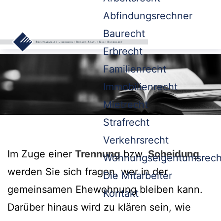
Abfindungsrechner
Baurecht
Erbrecht
Familienrecht
Immobilienrecht
Mietrecht
Strafrecht
Verkehrsrecht
Im Zuge einer
Trennung
bzw.
Scheidung
Wohnungseigentumsrech
werden Sie sich fragen, wer in der
Die Mitarbeiter
gemeinsamen Ehewohnung bleiben kann.
Kontakt
Darüber hinaus wird zu klären sein, wie