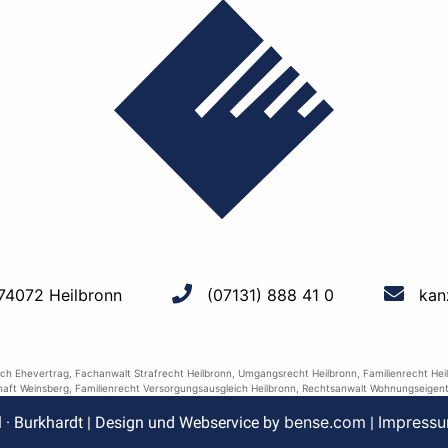
 74072 Heilbronn
(07131) 888 41 0
kan
ich Ehevertrag
,
Fachanwalt Strafrecht Heilbronn
,
Umgangsrecht Heilbronn
,
Familienrecht Hei
aft Weinsberg
,
Familienrecht Versorgungsausgleich Heilbronn
,
Rechtsanwalt Wohnungseigent
bense.com
Impress
l · Burkhardt | Design und Webservice by
|