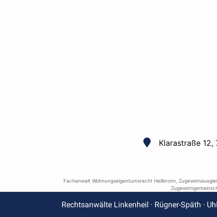
Klarastraße 12,
Fachanwalt Wohnungseigentumsrecht Heilbronn
,
Zugewinnausgle
Zugewinngemeinsch
Rechtsanwälte Linkenheil · Rügner-Späth · Uh