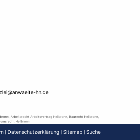
zlei@anwaelte-hn.de
lbronn
,
Arbeitsrecht Arbeitsvertrag Heilbronn
,
Baurecht Heilbronn
,
umsrecht Heilbronn
um
Datenschutzerklärung
Sitemap
Suche
|
|
|