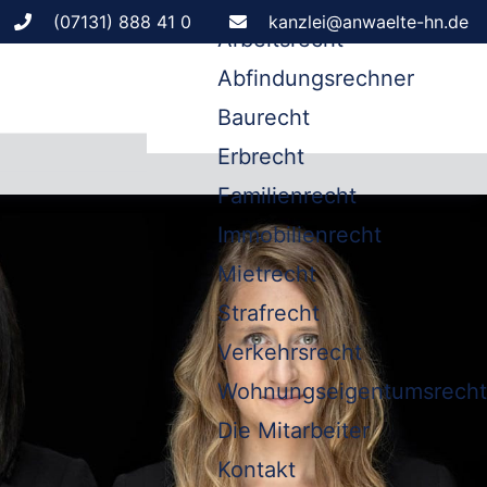
Leistungen
(07131) 888 41 0
kanzlei@anwaelte-hn.de
Arbeitsrecht
Abfindungsrechner
Baurecht
Erbrecht
Familienrecht
Immobilienrecht
Mietrecht
Strafrecht
Verkehrsrecht
Wohnungseigentumsrecht
Die Mitarbeiter
Kontakt