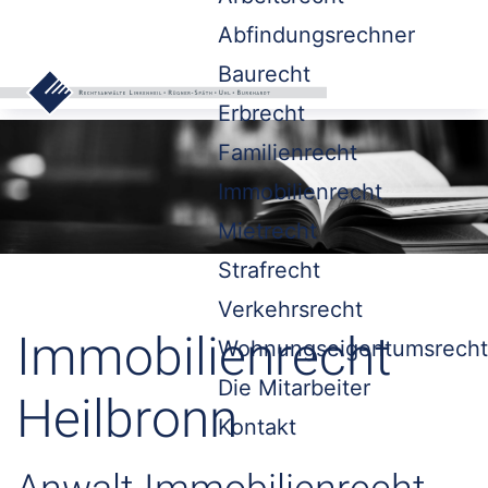
Abfindungsrechner
Baurecht
Erbrecht
Familienrecht
Immobilienrecht
Mietrecht
Strafrecht
Verkehrsrecht
Immobilienrecht
Wohnungseigentumsrecht
Die Mitarbeiter
Heilbronn
Kontakt