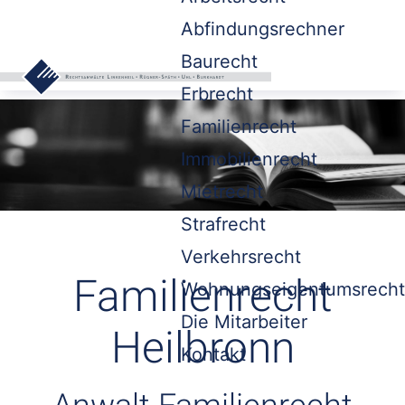
Abfindungsrechner
Baurecht
Erbrecht
Familienrecht
Immobilienrecht
Mietrecht
Strafrecht
Verkehrsrecht
Familienrecht
Wohnungseigentumsrecht
Die Mitarbeiter
Heilbronn
Kontakt