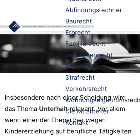
Abfindungsrechner
Baurecht
Erbrecht
Familienrecht
Immobilienrecht
Mietrecht
Strafrecht
Verkehrsrecht
Insbesondere nach einer Scheidung wird
Wohnungseigentumsrech
das Thema
Unterhalt
relevant. Vor allem
Die Mitarbeiter
wenn einer der Ehepartner wegen
Kontakt
Kindererziehung auf berufliche Tätigkeiten